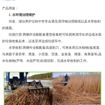
产品用途：
1. 水环境治理维护
河道、湖泊养护过程中常常会遇见漂浮物治理困境以及水草收割
的难题。
垃圾打捞:两栖作业船配备重型收集耙可轻易将漂浮在岸边或水面
的垃圾收集起来，运送至岸边或垃圾车中。
水草收割:两栖作业船配备高速割刀，可将各类沉水植物(狐尾藻、
马来眼子菜苦草、黑藻、小茨藻、茨藻、金鱼藻、狸藻、角果藻等)及
水生植物(芦苇、水葫芦等)轻易切割，完成水草收割的工作。