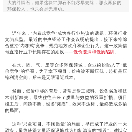
大的绊脚石，如果这块绊脚石不能尽早去除，那么再多的
环保投入，也只会是无用功。
近年来，“内卷式竞争”成为各行业热议的话题，环保行业
尤为典型。最近的中央经济工作会议明确提出，接下来将综
合整治“内卷式”竞争，规范地方政府和企业行为。这一政策信
号直指行业中长期存在的顽疾——
低价漩涡和低质陷阱
。
在水、固、气、废等众多环保领域，企业纷纷陷入了“低
价竞争”的怪圈，为了拿下项目，价格被不断压低，起初是压
缩利润空间，后来是无限逼近成本。
然而，低价中标的背后，常常是偷工减料、设备劣质和技
术创新缺失，最终往往带来了质量与效益的双重折损。项目
竣工后，问题不断，设备“瘫痪”，效果不达标，最终造成多输
的局面。
这种“只拿项目、不顾质量”的局面，早已成了行业的一大
顽疾，最终使得大量环保设施成为粗制滥造的“摆设”，难以实