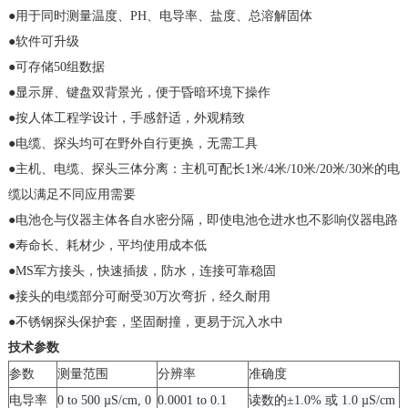
●
用于同时测量温度、
PH
、电导率、盐度、总溶解固体
●
软件可升级
●
可存储
50
组数据
●
显示屏、键盘双背景光，便于昏暗环境下操作
●
按人体工程学设计，手感舒适，外观精致
●
电缆、探头均可在野外自行更换，无需工具
●
主机、电缆、探头三体分离：主机可配长
1
米
/4
米
/10
米
/20
米
/30
米的电
缆以满足不同应用需要
●
电池仓与仪器主体各自水密分隔，即使电池仓进水也不影响仪器电路
●
寿命长、耗材少，平均使用成本低
●
MS
军方接头，快速插拔，防水，连接可靠稳固
●
接头的电缆部分可耐受
30
万次弯折，经久耐用
●
不锈钢探头保护套，坚固耐撞，更易于沉入水中
技术参数
参数
测量范围
分辨率
准确度
电导率
0 to 500 µS/cm, 0
0.0001 to 0.1
读数的
±1.0%
或
1.0 µS/cm