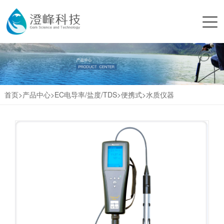
首页>
产品中心
>
EC电导率/盐度/TDS
>
便携式
>
水质仪器