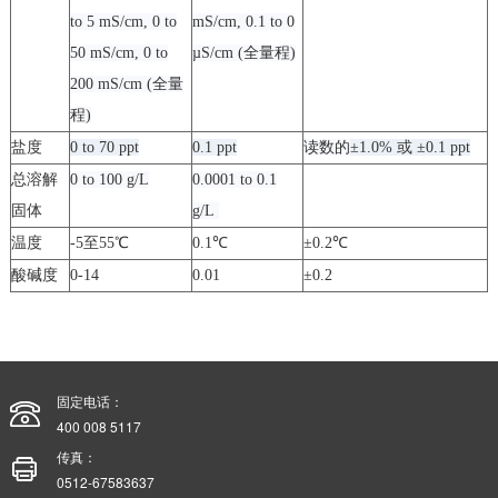
to 5 mS/cm, 0 to
mS/cm, 0.1 to 0
50 mS/cm, 0 to
µS/cm (
全量程
)
200 mS/cm (
全量
程
)
盐度
0 to 70 ppt
0.1 ppt
读数的
±1.0%
或
±0.1 ppt
总溶解
0 to 100 g/L
0.0001 to 0.1
固体
g/L
温度
-5
至
55
℃
0.1
℃
±0.2
℃
酸碱度
0-14
0.01
±0.2
固定电话：
400 008 5117
传真：
0512-67583637